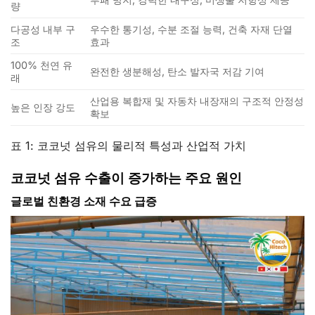
량
다공성 내부 구
우수한 통기성, 수분 조절 능력, 건축 자재 단열
조
효과
100% 천연 유
완전한 생분해성, 탄소 발자국 저감 기여
래
산업용 복합재 및 자동차 내장재의 구조적 안정성
높은 인장 강도
확보
표 1: 코코넛 섬유의 물리적 특성과 산업적 가치
코코넛 섬유 수출이 증가하는 주요 원인
글로벌 친환경 소재 수요 급증