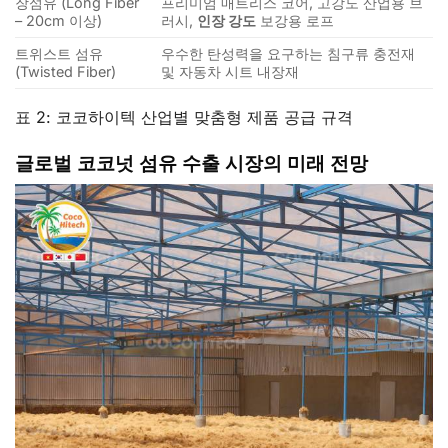
장섬유 (Long Fiber
프리미엄 매트리스 코어, 고강도 산업용 브
– 20cm 이상)
러시,
인장 강도
보강용 로프
트위스트 섬유
우수한 탄성력을 요구하는 침구류 충전재
(Twisted Fiber)
및 자동차 시트 내장재
표 2: 코코하이텍 산업별 맞춤형 제품 공급 규격
글로벌 코코넛 섬유 수출 시장의 미래 전망