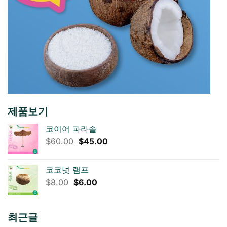
제품보기
코이어 파라솔
원
현
$
60.00
$
45.00
래
재
가
가
코코넛 램프
격:
격:
원
현
$
8.00
$
6.00
$60.00.
$45.00.
래
재
가
가
격:
격:
최근글
$8.00.
$6.00.