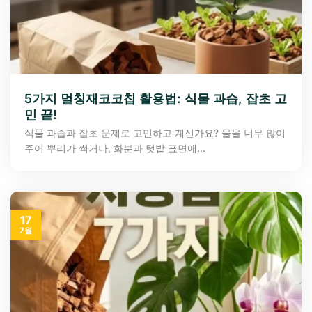
5가지 멀칭재코코칩 활용법: 식물 과습, 잡초 고
민 끝!
식물 과습과 잡초 문제로 고민하고 계신가요? 물을 너무 많이
주어 뿌리가 썩거나, 화분과 텃밭 표면에...
17
7월