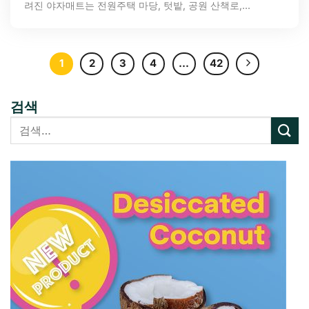
려진 야자매트는 전원주택 마당, 텃밭, 공원 산책로,...
1
2
3
4
…
42
검색