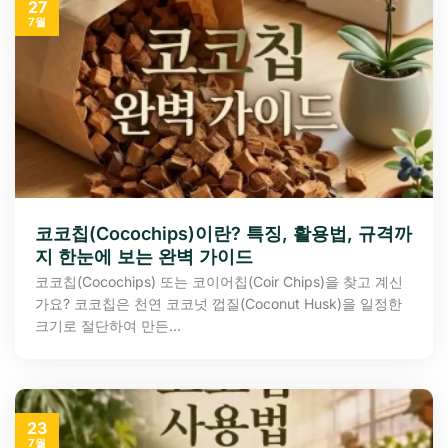
27
7월
코코칩(Cocochips)이란? 특징, 활용법, 규격까
지 한눈에 보는 완벽 가이드
코코칩(Cocochips) 또는 코이어칩(Coir Chips)을 찾고 계신
가요? 코코칩은 천연 코코넛 껍질(Coconut Husk)을 일정한
크기로 절단하여 만든...
23
7월