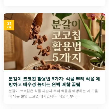
31
7월
분갈이 코코칩 활용법 5가지: 식물 뿌리 썩음 예
방하고 배수성 높이는 완벽 배합 꿀팁
분갈이 코코칩은 식물 과습과 뿌리 썩음을 예방하는 데 도움
이 되는 천연 코코넛 배지입니다. 식물의 뿌리...