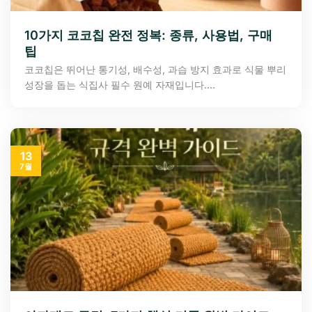
10가지 코코칩 완전 정복: 종류, 사용법, 구매
팁
코코칩은 뛰어난 통기성, 배수성, 과습 방지 효과로 식물 뿌리
성장을 돕는 식집사 필수 원예 자재입니다....
13
7월