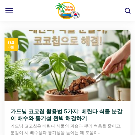
Skip
to
content
04
8월
가드닝 코코칩 활용법 5가지: 베란다 식물 분갈
이 배수와 통기성 완벽 해결하기
가드닝 코코칩은 베란다 식물의 과습과 뿌리 썩음을 줄이고,
분갈이 시 배수성과 통기성을 높이는 데 도움이...