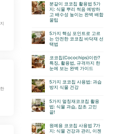
분갈이 코코칩 활용법 5가
지: 식물 뿌리 썩음 예방하
고 배수성 높이는 완벽 배합
꿀팁
하지
5가지 핵심 포인트로 고르
는 안전한 코코칩 바닥재 선
택법
코코칩(Cocochips)이란?
특징, 활용법, 규격까지 한
눈에 보는 완벽 가이드
5가지 코코칩 사용법: 과습
방지 식물 건강
대한
5가지 멀칭재코코칩 활용
법: 식물 과습, 잡초 고민
끝!
원예용 코코칩 사용법 7가
지: 식물 건강과 관리, 이젠