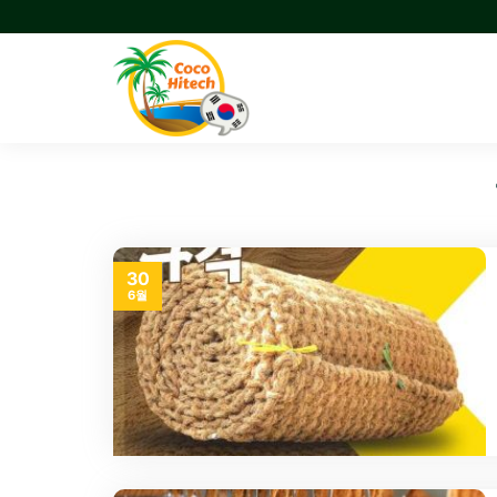
Skip
to
content
30
6월