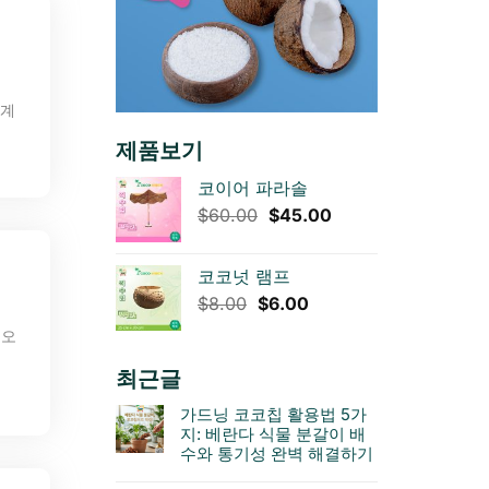
기계
제품보기
코이어 파라솔
원
현
$
60.00
$
45.00
래
재
가
가
코코넛 램프
격:
격:
원
현
$
8.00
$
6.00
$60.00.
$45.00.
래
재
 오
가
가
격:
격:
최근글
$8.00.
$6.00.
가드닝 코코칩 활용법 5가
지: 베란다 식물 분갈이 배
수와 통기성 완벽 해결하기