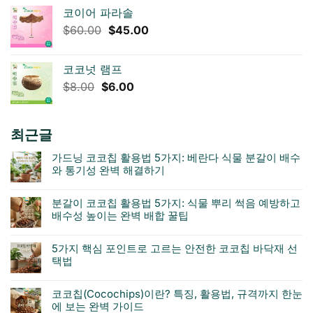
코이어 파라솔
원
현
$
60.00
$
45.00
래
재
가
가
코코넛 램프
격:
격:
원
현
$
8.00
$
6.00
$60.00.
$45.00.
래
재
가
가
격:
격:
최근글
$8.00.
$6.00.
가드닝 코코칩 활용법 5가지: 베란다 식물 분갈이 배수
와 통기성 완벽 해결하기
분갈이 코코칩 활용법 5가지: 식물 뿌리 썩음 예방하고
배수성 높이는 완벽 배합 꿀팁
5가지 핵심 포인트로 고르는 안전한 코코칩 바닥재 선
택법
코코칩(Cocochips)이란? 특징, 활용법, 규격까지 한눈
에 보는 완벽 가이드