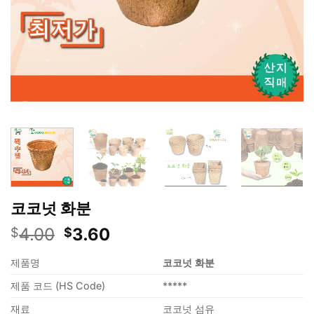
코코넛 화분
원
현
4.00
3.60
$
$
래
재
제품명
코코넛
화분
가
가
격:
격:
제품 코드 (HS Code)
*****
$4.00.
$3.60.
재료
코코넛 섬유