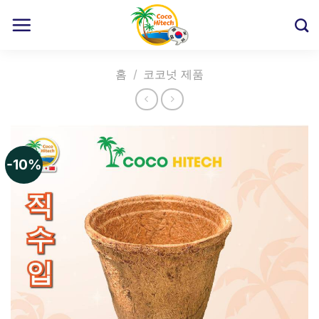
Skip
to
content
홈
/
코코넛 제품
-10%