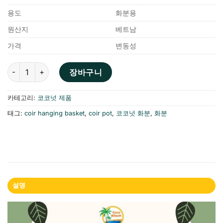
용도
화분용
원산지
베트남
가격
변동성
코코넛 화분 수량
장바구니
카테고리:
코코넛 제품
태그:
coir hanging basket
,
coir pot
,
코코넛 화분
,
화분
설명