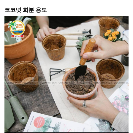
코코넛
화분
용도