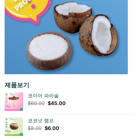
제품보기
코이어 파라솔
원
현
$
60.00
$
45.00
래
재
가
가
코코넛 램프
격:
격:
원
현
$
8.00
$
6.00
$60.00.
$45.00.
래
재