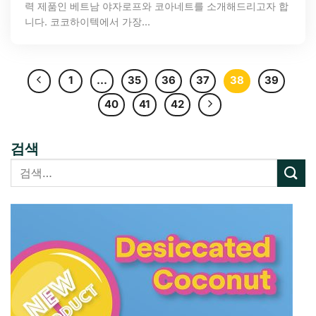
력 제품인 베트남 야자로프와 코아네트를 소개해드리고자 합
니다. 코코하이텍에서 가장...
1
…
35
36
37
38
39
40
41
42
검색