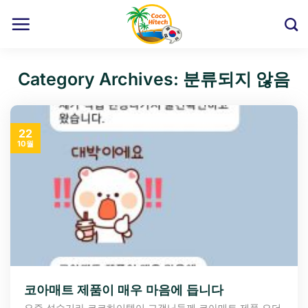
Skip
to
content
Category Archives:
분류되지 않음
22
10월
코아매트 제품이 매우 마음에 듭니다
요즘 성수기라 코코하이텍이 고객님들께 코아매트 제품 오더